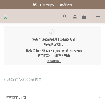
新註冊會員領$100元購物金
新註冊會員領$100元購物金
Free Shipping｜台灣滿額享免運優惠
新註冊會員領$100元購物金
優惠至
2026/08/31 16:00
截止
所有顧客適用
指定分類：滿 NT$1,000 即減 NT$200
適用通路：
網店
/
門市
條款與細則
迎新好運💎$200購物金
每頁顯示 24 個