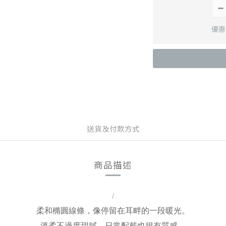
優惠價
送貨及付款方式
商品描述
/
柔和橢圓線條，像停留在耳畔的一段暖光。
溫柔不過度甜膩，日常配戴也很有質感。