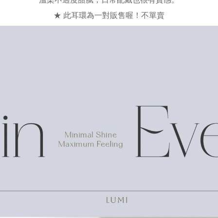
★ 此耳環為一對販售喔！不單賣