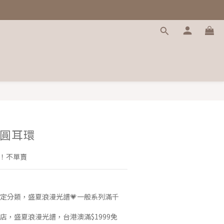
圓耳環
喔！不單賣
定分類，盛夏浪漫光譜💗一般系列滿千
店，盛夏浪漫光譜，台港澳滿$1999免