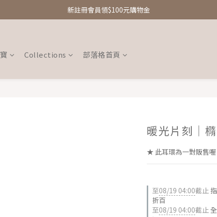
新註冊會員領$100元購物金
新註冊會員領$100元購物金
Free Shipping｜台灣滿額享免運優惠
新註冊會員領$100元購物金
珠寶
Collections
部落格首頁
暖光片刻｜橢
★ 此耳環為一對販售
至
08/19 04:00
截止
指
折百
至
08/19 04:00
截止
全