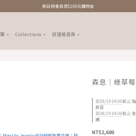
新註冊會員領$100元購物金
新註冊會員領$100元購物金
Free Shipping｜台灣滿額享免運優惠
新註冊會員領$100元購物金
珠寶
Collections
部落格首頁
森息｜綠草莓
至
08/19 04:00
截止
指
折百
至
08/19 04:00
截止
全
運
NT$2,680