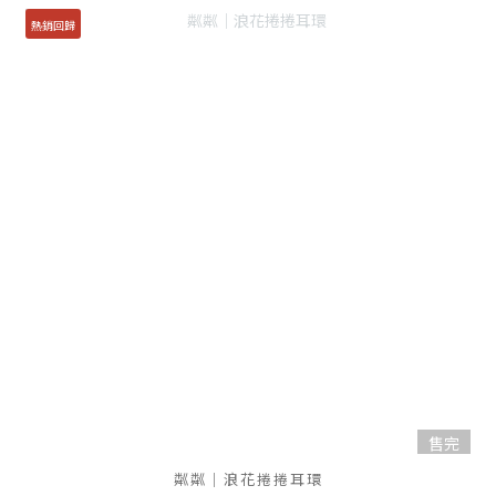
熱銷回歸
售完
粼粼｜浪花捲捲耳環