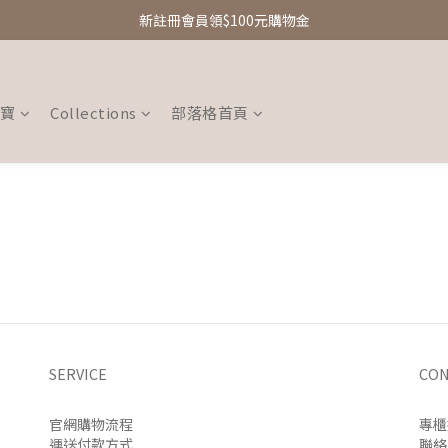
新註冊會員領$100元購物金
新註冊會員領$100元購物金
Free Shipping｜台灣滿額享免運優惠
新註冊會員領$100元購物金
珠寶
Collections
部落格首頁
SERVICE
CON
官網購物流程
專櫃
運送付款方式
聯絡