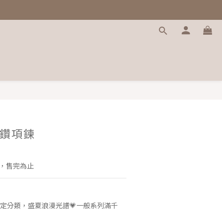
鑽項鍊
限，售完為止
定分類，盛夏浪漫光譜💗一般系列滿千