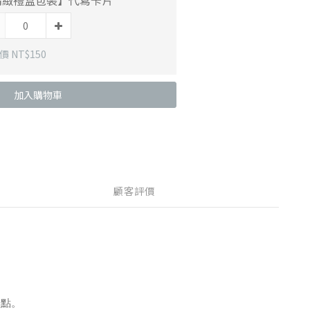
精緻禮盒包裝】代寫卡片
 NT$150
加入購物車
顧客評價
光點。