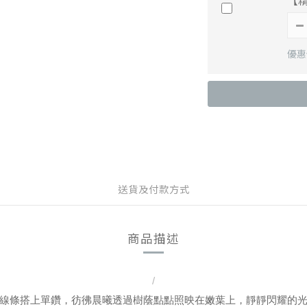
【
優惠價
送貨及付款方式
商品描述
/
線條搭上單鑽，彷彿晨曦透過樹蔭點點照映在嫩葉上，靜靜閃耀的