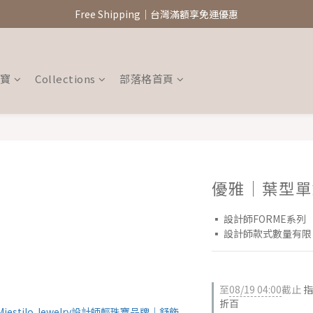
新註冊會員領$100元購物金
Free Shipping｜台灣滿額享免運優惠
新註冊會員領$100元購物金
珠寶
Collections
部落格首頁
優雅｜葉型單
▪︎ 設計師FORME系列
▪︎ 設計師款式數量有
至
08/19 04:00
截止
指
折百