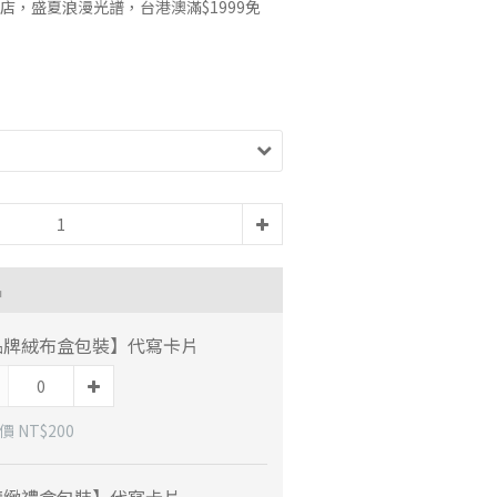
店，盛夏浪漫光譜，台港澳滿$1999免
品
品牌絨布盒包裝】代寫卡片
 NT$200