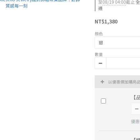
至
08/19 04:00
截止
全
運
NT$1,380
顏色
數量
以優惠價加購商
【
優惠價