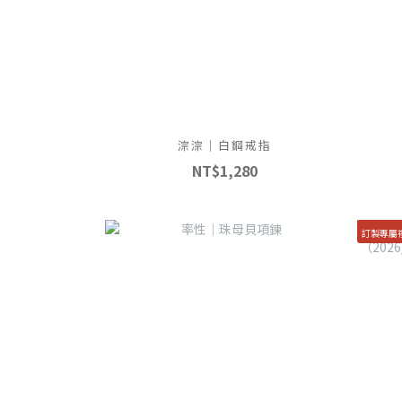
淙淙​​｜白鋼戒指
NT$1,280
訂製專屬