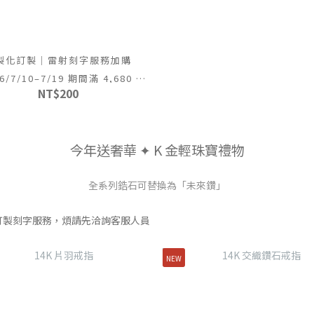
製化訂製｜雷射刻字服務加購
6/7/10–7/19 期間滿 4,680 可
NT$200
免費獲得）
今年送奢華 ✦ K 金輕珠寶禮物
全系列鋯石可替換為「未來鑽」
欲訂製刻字服務，煩請先洽詢客服人員
NEW