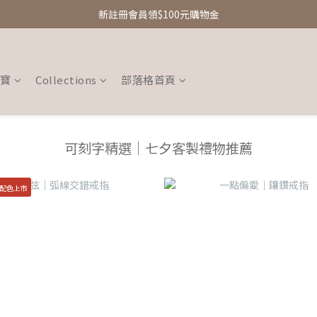
新註冊會員領$100元購物金
新註冊會員領$100元購物金
Free Shipping｜台灣滿額享免運優惠
新註冊會員領$100元購物金
珠寶
Collections
部落格首頁
可刻字精選｜七夕客製禮物推薦
量配色上市