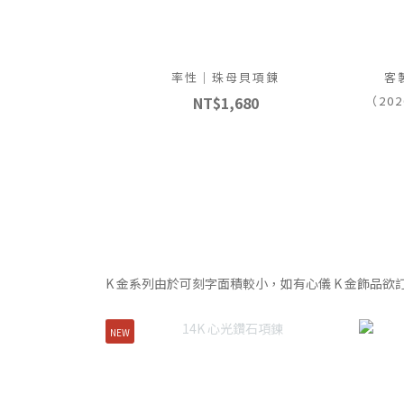
率性｜珠母貝項鍊
客
NT$1,680
（202
K 金系列由於可刻字面積較小，如有心儀 K 金飾品
NEW