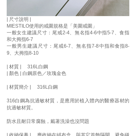
| 尺寸說明 |
MIESTILO使用的戒圍規格是「美圍戒圍」
一般女生建議尺寸：尾戒2-4、無名指4-6中指5-7、食指
和大拇指6-7
一般男生建議尺寸：尾戒6-7、無名指7-8中指和食指8-
9、大拇指8-10
| 材質 | 　316L白鋼
| 顏色 | 白鋼原色／玫瑰金色
| 材質簡介 | 　316L白鋼
316白鋼為抗過敏材質，是應用於植入體內的醫療器材的
抗過敏材質。　
防水且耐日常腐蝕，戴著洗澡也沒問題
| 收納保養 | 　應收納在絨布盒，與其它首飾隔開，避免碰