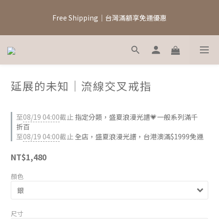
5
5
8
6
6
4
4
9
7
5
5
Free Shipping｜台灣滿額享免運優惠
新註冊會員領$100元購物金
3
3
8
6
4
4
2
2
7
5
9
3
3
1
1
6
4
8
2
2
8/7–8/19｜盛夏浪漫光譜
0
9
:
0
5
:
3
7
:
1
1
日
時
分
秒
8
4
2
6
0
0
7
3
1
5
延展的未知｜流線交叉戒指
6
2
0
4
新註冊會員領$100元購物金
5
1
3
4
0
2
至
08/19 04:00
截止
指定分類，盛夏浪漫光譜💗一般系列滿千
3
1
折百
2
0
至
08/19 04:00
截止
全店，盛夏浪漫光譜，台港澳滿$1999免運
1
0
NT$1,480
顏色
尺寸