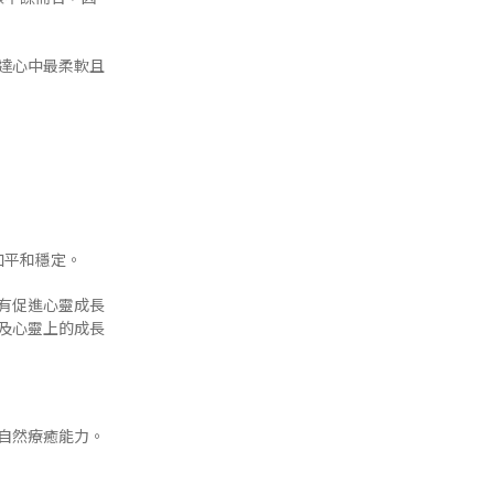
達心中最柔軟且
加平和穩定。
有促進心靈成長
及心靈上的成長
自然療癒能力。