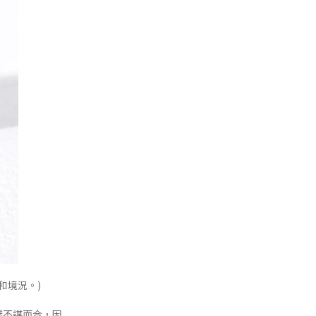
和境況。)
樣不謀而合，因