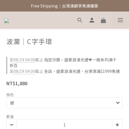
新註冊會員領$100元購物金
Free Shipping｜台灣滿額享免運優惠
新註冊會員領$100元購物金
波瀾｜C字手環
至
08/19 04:00
截止
指定分類，盛夏浪漫光譜💗一般系列滿千
折百
至
08/19 04:00
截止
全店，盛夏浪漫光譜，台港澳滿$1999免運
NT$1,880
顏色
數量