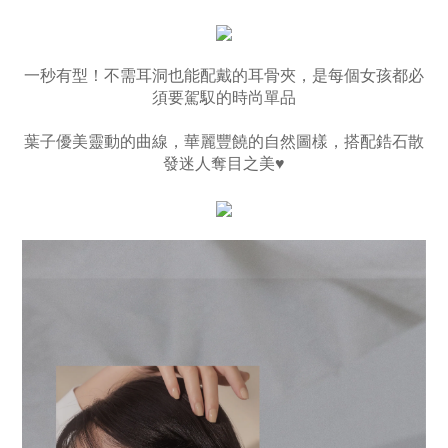
一秒有型！不需耳洞也能配戴的耳骨夾，是每個女孩都必
須要駕馭的時尚單品
葉子優美靈動的曲線，華麗豐饒的自然圖樣，搭配鋯石散
發迷人奪目之美♥