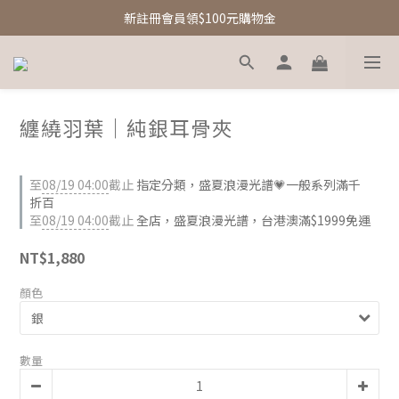
新註冊會員領$100元購物金
新註冊會員領$100元購物金
Free Shipping｜台灣滿額享免運優惠
新註冊會員領$100元購物金
纏繞羽葉｜純銀耳骨夾
至
08/19 04:00
截止
指定分類，盛夏浪漫光譜💗一般系列滿千
折百
至
08/19 04:00
截止
全店，盛夏浪漫光譜，台港澳滿$1999免運
NT$1,880
顏色
數量