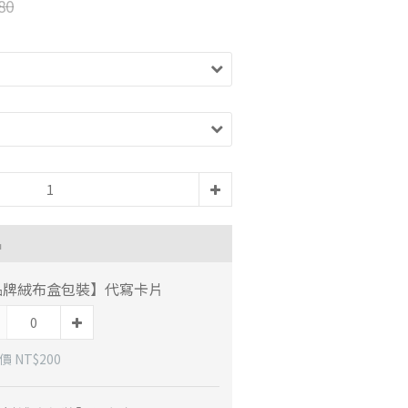
80
品
品牌絨布盒包裝】代寫卡片
 NT$200