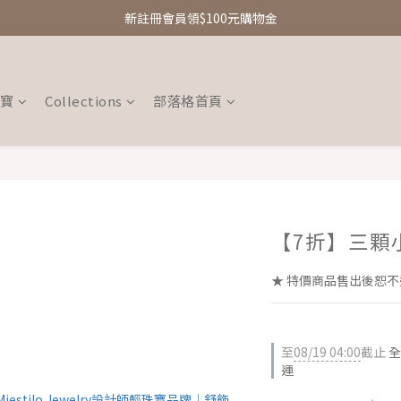
新註冊會員領$100元購物金
新註冊會員領$100元購物金
Free Shipping｜台灣滿額享免運優惠
新註冊會員領$100元購物金
珠寶
Collections
部落格首頁
【7折】三顆
★ 特價商品售出後恕不
至
08/19 04:00
截止
全
運