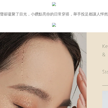
聲卻凝聚了目光，小鑽點亮你的日常穿搭，舉手投足都讓人怦然