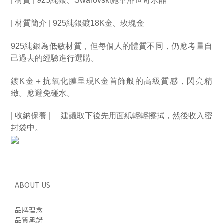
| 材質 | 925純銀、Swarovski施華洛世奇水晶
| 材質簡介 | 925純銀
鍍18K金
、玫瑰金
925純銀為低敏材質，但每個人的體質不同，仍應考量自
己過去的經驗進行選購。
鍍K金＋抗氧化膜呈現K金首飾般的高級質感，閃亮精
緻。應避免碰水。
| 收納保養 | 　建議取下後先用面紙輕輕擦拭，然後收入密
封袋中。
ABOUT US
品牌理念
品質承諾