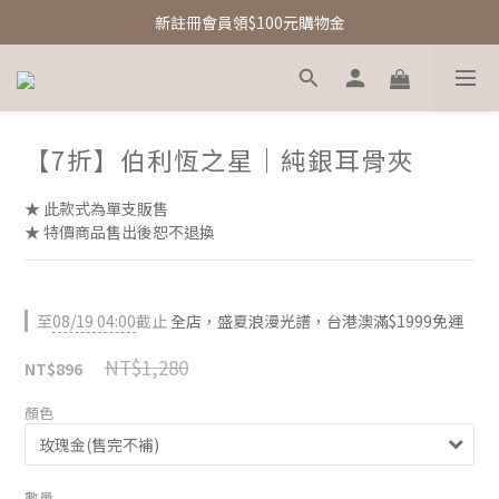
新註冊會員領$100元購物金
新註冊會員領$100元購物金
Free Shipping｜台灣滿額享免運優惠
新註冊會員領$100元購物金
【7折】伯利恆之星｜純銀耳骨夾
★ 此款式為單支販售
★ 特價商品售出後恕不退換
至
08/19 04:00
截止
全店，盛夏浪漫光譜，台港澳滿$1999免運
NT$1,280
NT$896
顏色
數量