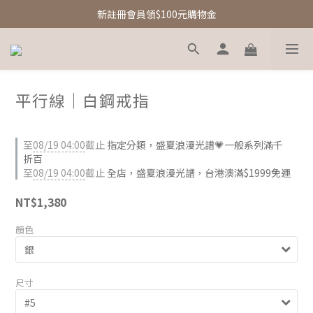
新註冊會員領$100元購物金
新註冊會員領$100元購物金
Free Shipping｜台灣滿額享免運優惠
新註冊會員領$100元購物金
平行線｜白鋼戒指
至
08/19 04:00
截止
指定分類，盛夏浪漫光譜💗一般系列滿千
折百
至
08/19 04:00
截止
全店，盛夏浪漫光譜，台港澳滿$1999免運
NT$1,380
顏色
尺寸