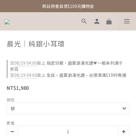
新註冊會員領$100元購物金
新註冊會員領$100元購物金
Free Shipping｜台灣滿額享免運優惠
新註冊會員領$100元購物金
晨光｜純銀小耳環
至
08/19 04:00
截止
指定分類，盛夏浪漫光譜💗一般系列滿千
折百
至
08/19 04:00
截止
全店，盛夏浪漫光譜，台港澳滿$1999免運
NT$1,980
顏色
數量