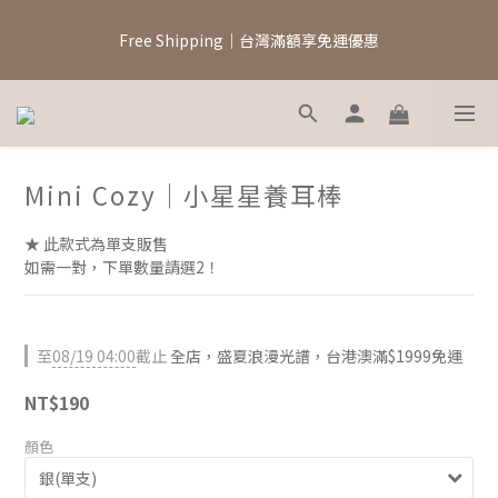
5
5
9
6
8
4
4
8
9
5
7
Free Shipping｜台灣滿額享免運優惠
新註冊會員領$100元購物金
3
3
7
8
9
4
6
2
2
6
7
8
3
5
1
1
5
6
7
2
8/7–8/19｜盛夏浪漫光譜
4
0
9
:
0
4
:
5
6
:
1
3
日
時
分
秒
8
3
4
5
0
2
7
2
3
4
1
Mini Cozy｜小星星養耳棒
6
1
2
3
新註冊會員領$100元購物金
0
5
0
1
2
★ 此款式為單支販售
4
0
1
如需一對，下單數量請選2！
3
0
2
1
0
至
08/19 04:00
截止
全店，盛夏浪漫光譜，台港澳滿$1999免運
NT$190
顏色