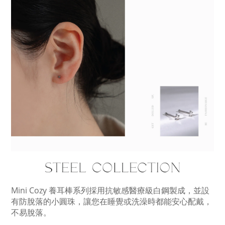
Mini Cozy 養耳棒系列採用抗敏感醫療級白鋼製成，並設
有防脫落的小圓珠，讓您在睡覺或洗澡時都能安心配戴，
不易脫落​​。