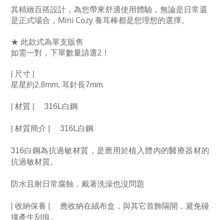
其精緻百搭設計，為您帶來舒適使用體驗，無論是日常還
是正式場合，Mini Cozy 養耳棒都是您理想的選擇。
★ 此款式為單支販售
如需一對，下單數量請選2！
| 尺寸 | 
星星約2.8mm, 耳針長7mm
| 材質 | 　316L白鋼
| 材質簡介 | 　316L白鋼
316白鋼為抗過敏材質，是應用於植入體內的醫療器材的
抗過敏材質。　
防水且耐日常腐蝕，戴著洗澡也沒問題
| 收納保養 | 　應收納在絨布盒，與其它首飾隔開，避免碰
撞產生刮痕。　