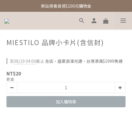
新註冊會員領$100元購物金
新註冊會員領$100元購物金
Free Shipping｜台灣滿額享免運優惠
新註冊會員領$100元購物金
MIESTILO 品牌小卡片(含信封)
至
08/19 04:00
截止
全店，盛夏浪漫光譜，台港澳滿$1999免運
NT$20
數量
加入購物車