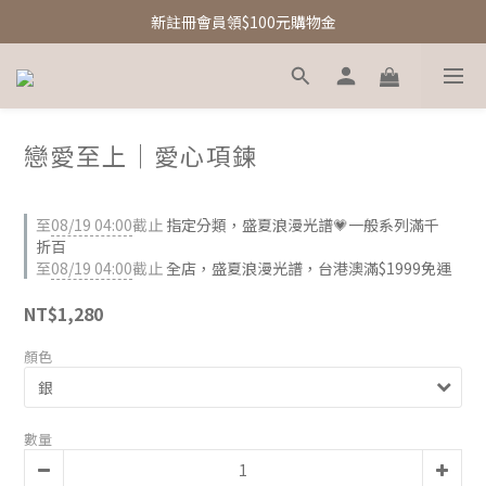
新註冊會員領$100元購物金
新註冊會員領$100元購物金
Free Shipping｜台灣滿額享免運優惠
新註冊會員領$100元購物金
戀愛至上｜愛心項鍊
至
08/19 04:00
截止
指定分類，盛夏浪漫光譜💗一般系列滿千
折百
至
08/19 04:00
截止
全店，盛夏浪漫光譜，台港澳滿$1999免運
NT$1,280
顏色
數量