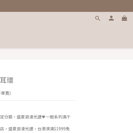
耳環
不單賣)
定分類，盛夏浪漫光譜💗一般系列滿千
店，盛夏浪漫光譜，台港澳滿$1999免