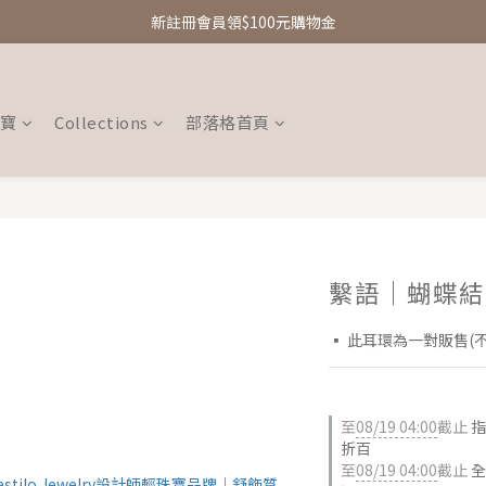
新註冊會員領$100元購物金
新註冊會員領$100元購物金
Free Shipping｜台灣滿額享免運優惠
新註冊會員領$100元購物金
珠寶
Collections
部落格首頁
繫語｜蝴蝶結
▪︎ 此耳環為一對販售(
至
08/19 04:00
截止
指
折百
至
08/19 04:00
截止
全