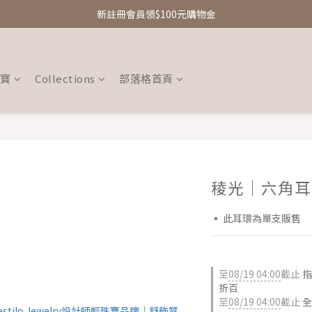
新註冊會員領$100元購物金
新註冊會員領$100元購物金
Free Shipping｜台灣滿額享免運優惠
新註冊會員領$100元購物金
珠寶
Collections
部落格首頁
稜光｜六角耳
▪︎ 此耳環為單支販售
至
08/19 04:00
截止
指
折百
至
08/19 04:00
截止
全