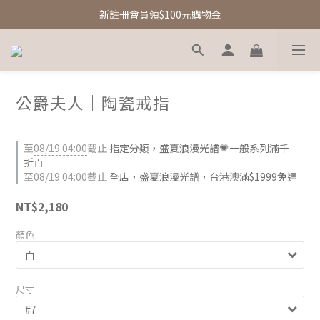
新註冊會員領$100元購物金
新註冊會員領$100元購物金
Free Shipping｜台灣滿額享免運優惠
新註冊會員領$100元購物金
公爵夫人｜陶瓷​​戒指
至
08/19 04:00
截止
指定分類，盛夏浪漫光譜💗一般系列滿千
折百
至
08/19 04:00
截止
全店，盛夏浪漫光譜，台港澳滿$1999免運
NT$2,180
顏色
尺寸