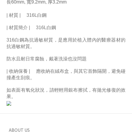
長60mm, 寬9.2mm, 厚3.2mm
| 材質 | 　316L白鋼
| 材質簡介 | 　316L白鋼
316白鋼為抗過敏材質，是應用於植入體內的醫療器材的
抗過敏材質。　
防水且耐日常腐蝕，戴著洗澡也沒問題
| 收納保養 | 　應收納在絨布盒，與其它首飾隔開，避免碰
撞產生刮痕。　
如表面有氧化狀況，請輕輕用銀布擦拭，有拋光修復的效
果。
ABOUT US