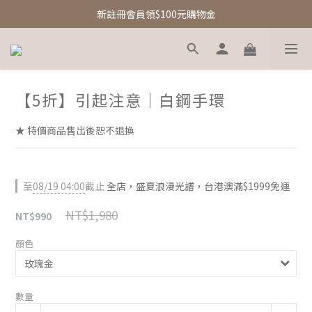
新註冊會員領$100元購物金
新註冊會員領$100元購物金
Free Shipping｜台灣滿額享免運優惠
新註冊會員領$100元購物金
【5折】引起注意｜白鋼手環
★ 特價商品售出後恕不退換
至
08/19 04:00
截止
全店，盛夏浪漫光譜，台港澳滿$1999免運
NT$1,980
NT$990
顏色
數量