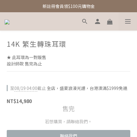
新註冊會員領$100元購物金
新註冊會員領$100元購物金
Free Shipping｜台灣滿額享免運優惠
新註冊會員領$100元購物金
14K 繁生轉珠耳環
★ 此耳環為一對販售
設計師款 售完為止
至
08/19 04:00
截止
全店，盛夏浪漫光譜，台港澳滿$1999免運
NT$14,980
售完
若想購買，請聯絡我們。
聯絡我們