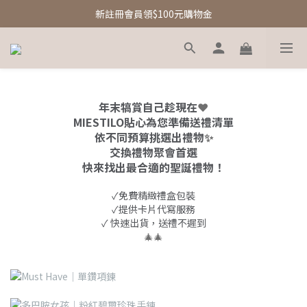
新註冊會員領$100元購物金
新註冊會員領$100元購物金
Free Shipping｜台灣滿額享免運優惠
新註冊會員領$100元購物金
年末犒賞自己趁現在
❤️
MIESTILO貼心為您準備送禮清單
依不同預算挑選出禮物
✨
交換禮物聚會首選
快來找出最合適的聖誕禮物！
✓免費精緻禮盒包裝
✓提供卡片代寫服務
✓ 快速出貨，送禮不遲到
🎄🎄