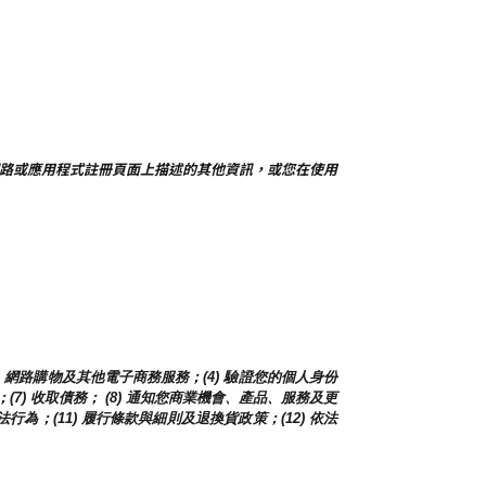
路或應用程式註冊頁面上描述的其他資訊，或您在使用
 網路購物及其他電子商務服務；(4) 驗證您的個人身份 
；(7) 收取債務； (8) 通知您商業機會、產品、服務及更
為；(11) 履行條款與細則及退換貨政策；(12) 依法