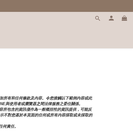
添加所有和任何條款及內容。令您接觸以下範例內容或此
NE與使用者或瀏覽器
之
間法律服務之委任關係。
容所包含的資訊僅作為一般概括性的資訊提供，可能反
明確表示不對您基於本頁面的任何或所有內容採取或未採取的
擔任何責任。