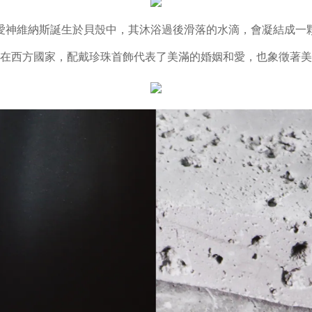
愛神維納斯誕生於貝殼中，其沐浴過後滑落的水滴，會凝結成一
在西方國家，配戴珍珠首飾代表了美滿的婚姻和愛，也象徵著美