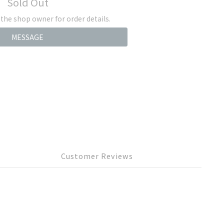
Sold Out
he shop owner for order details.
MESSAGE
Customer Reviews