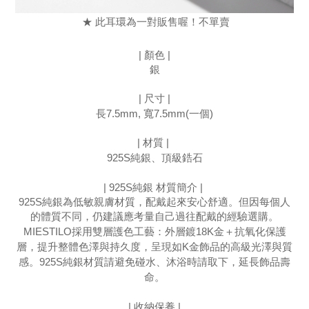
★ 此耳環為一對販售喔！不單賣
| 顏色 |
銀
| 尺寸 |
長7.5mm, 寬7.5mm
(一個)
| 材質 | 
925S純銀、
頂級鋯石
| 925S純銀 材質簡介 | 
925S純銀為低敏親膚材質，配戴起來安心舒適。但因每個人
的體質不同，仍建議應考量自己過往配戴的經驗選購。
MIESTILO採用雙層護色工藝：外層鍍18K金＋抗氧化保護
層，提升整體色澤與持久度，​​呈現如K金飾品的高級光澤與質
感。925S純銀材質​​請避免碰水、沐浴時請取下，延長飾品壽
命。
| 收納保養 |