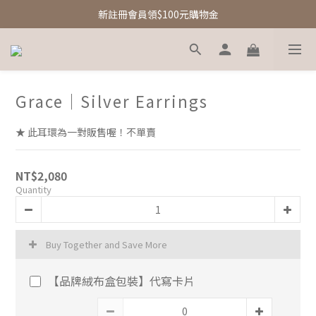
新註冊會員領$100元購物金
新註冊會員領$100元購物金
Free Shipping｜台灣滿額享免運優惠
新註冊會員領$100元購物金
Grace｜Silver Earrings
★ 此耳環為一對販售喔！不單賣
NT$2,080
Quantity
Buy Together and Save More
【品牌絨布盒包裝】代寫卡片